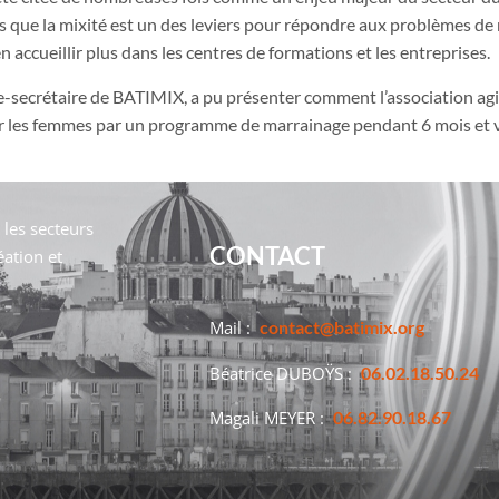
s que la mixité est un des leviers pour répondre aux problèmes de
accueillir plus dans les centres de formations et les entreprises.
e-secrétaire de BATIMIX, a pu présenter comment l’association ag
 les femmes par un programme de marrainage pendant 6 mois et val
les secteurs
CONTACT
éation et
Mail :
contact@batimix.org
Béatrice DUBOŸS :
06.02.18.50.24
Magali MEYER :
06.82.90.18.67