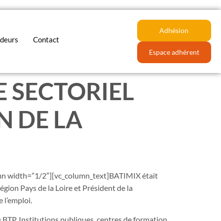
Adhésion
deurs
Contact
Espace adhérent
 SECTORIEL
 DE LA
umn width=”1/2″][vc_column_text]BATIMIX était
gion Pays de la Loire et Président de la
 l’emploi.
 BTP. Institutions publiques, centres de formation,