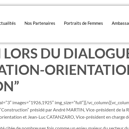
tualités
Nos Partenaires
Portraits de Femmes
Ambassa
 LORS DU DIALOGUE
TION-ORIENTATION
ON”
val=”3″ images=”1926,1925″ img_size=”full”][/vc_column][vc_col
 “Construction” présidé par André MARTIN, Vice-président de la Ré
 orientation et Jean-Luc CATANZARO, Vice-président en charge de
 a été citée de nombreuses fois comme un enjeu majeur du secteur du