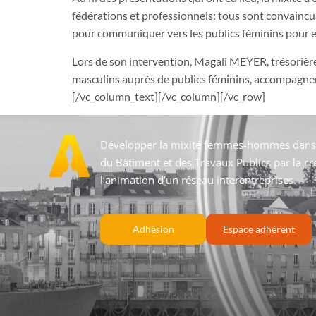
fédérations et professionnels: tous sont convaincu
pour communiquer vers les publics féminins pour en 
Lors de son intervention, Magali MEYER, trésorièr
masculins auprès de publics féminins, accompagner
[/vc_column_text][/vc_column][/vc_row]
Développer la mixité femmes-hommes dans 
du Bâtiment et des Travaux Publics par la cr
l’animation d’un réseau interentreprises.
Adhésion
Espace adhérent