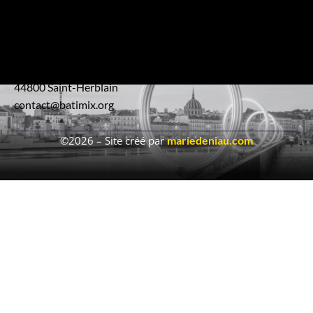
Batimix
Réseau interentreprises engagé pour un secteur plus
moderne et performant.
4 Impasse Serge Reggiani
44800 Saint-Herblain
contact@batimix.org
©2026 – Site créé par
mariedeniau.com