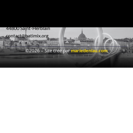
Réseau interentreprises engagé pour un secteur plus
moderne et performant.
4 Impasse Serge Reggiani
44800 Saint-Herblain
contact@batimix.org
©2026 – Site créé par
mariedeniau.com